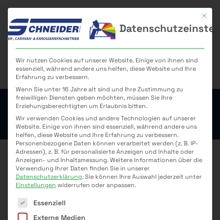
Mit di
Datenschutzeinstel
Wir nutzen Cookies auf unserer Website. Einige von ihnen sind
essenziell, während andere uns helfen, diese Website und Ihre
Erfahrung zu verbessern.
Wenn Sie unter 16 Jahre alt sind und Ihre Zustimmung zu
freiwilligen Diensten geben möchten, müssen Sie Ihre
Erziehungsberechtigten um Erlaubnis bitten.
UNSER UNTERNEHMEN
Wir verwenden Cookies und andere Technologien auf unserer
Website. Einige von ihnen sind essenziell, während andere uns
helfen, diese Website und Ihre Erfahrung zu verbessern.
Personenbezogene Daten können verarbeitet werden (z. B. IP-
Adressen), z. B. für personalisierte Anzeigen und Inhalte oder
Anzeigen- und Inhaltsmessung.
Weitere Informationen über die
Verwendung Ihrer Daten finden Sie in unserer
Jetzt kontaktieren
Datenschutzerklärung
.
Sie können Ihre Auswahl jederzeit unter
Einstellungen
widerrufen oder anpassen.
Es folgt eine Liste der Service-Gruppen, für die eine E
Essenziell
ÜBER
UNS
Externe Medien