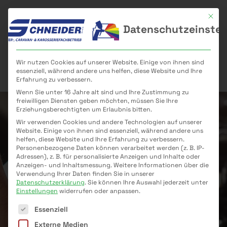
Mit di
Datenschutzeinstel
Wir nutzen Cookies auf unserer Website. Einige von ihnen sind
essenziell, während andere uns helfen, diese Website und Ihre
Erfahrung zu verbessern.
Wenn Sie unter 16 Jahre alt sind und Ihre Zustimmung zu
freiwilligen Diensten geben möchten, müssen Sie Ihre
Erziehungsberechtigten um Erlaubnis bitten.
Wir verwenden Cookies und andere Technologien auf unserer
Website. Einige von ihnen sind essenziell, während andere uns
helfen, diese Website und Ihre Erfahrung zu verbessern.
Personenbezogene Daten können verarbeitet werden (z. B. IP-
Adressen), z. B. für personalisierte Anzeigen und Inhalte oder
Anzeigen- und Inhaltsmessung.
Weitere Informationen über die
Verwendung Ihrer Daten finden Sie in unserer
Datenschutzerklärung
.
Sie können Ihre Auswahl jederzeit unter
Einstellungen
widerrufen oder anpassen.
Es folgt eine Liste der Service-Gruppen, für die eine E
Essenziell
Externe Medien